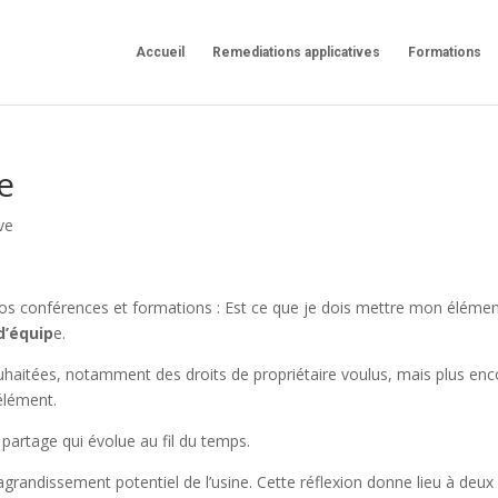
Accueil
Remediations applicatives
Formations
e
ve
nos conférences et formations : Est ce que je dois mettre mon éléme
d’équip
e.
haitées, notamment des droits de propriétaire voulus, mais plus enc
élément.
partage qui évolue au fil du temps.
grandissement potentiel de l’usine. Cette réflexion donne lieu à deux